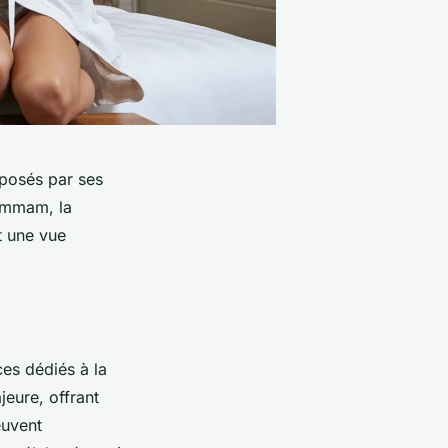
oposés par ses
hammam, la
t une vue
ces dédiés à la
jeure, offrant
euvent