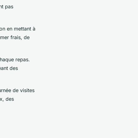
nt pas
ion en mettant à
mer frais, de
chaque repas.
éant des
rnée de visites
x, des