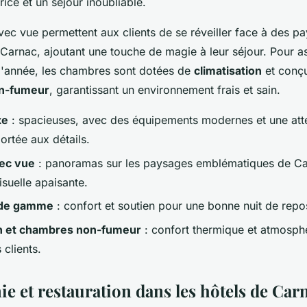
ice et un séjour inoubliable.
ec vue permettent aux clients de se réveiller face à des p
Carnac, ajoutant une touche de magie à leur séjour. Pour as
 l'année, les chambres sont dotées de
climatisation
et conçu
n-fumeur
, garantissant un environnement frais et sain.
xe
: spacieuses, avec des équipements modernes et une att
portée aux détails.
ec vue
: panoramas sur les paysages emblématiques de Ca
suelle apaisante.
t de gamme
: confort et soutien pour une bonne nuit de repo
on et chambres non-fumeur
: confort thermique et atmosph
 clients.
e et restauration dans les hôtels de Car