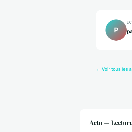
EC
P
pa
← Voir tous les a
Actu — Lectur