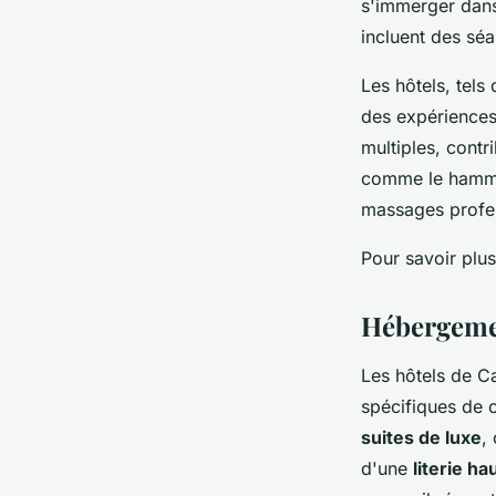
s'immerger dan
incluent des s
Les hôtels, tels
des expériences 
multiples, contri
comme le hammam
massages profess
Pour savoir plu
Hébergemen
Les hôtels de C
spécifiques de 
suites de luxe
,
d'une
literie h