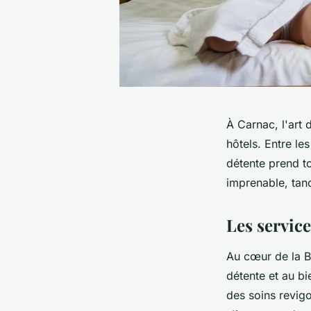
À Carnac, l'art 
hôtels. Entre l
détente prend t
imprenable, tand
Les service
Au cœur de la Br
détente et au bi
des soins revigo