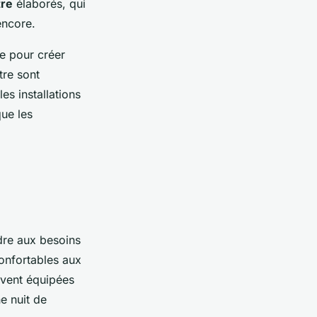
re
élaborés, qui
encore.
re pour créer
tre sont
es installations
ue les
re aux besoins
nfortables aux
uvent équipées
e nuit de