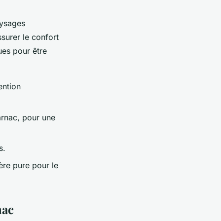
aysages
surer le confort
es pour être
ention
rnac, pour une
s.
ère pure pour le
nac