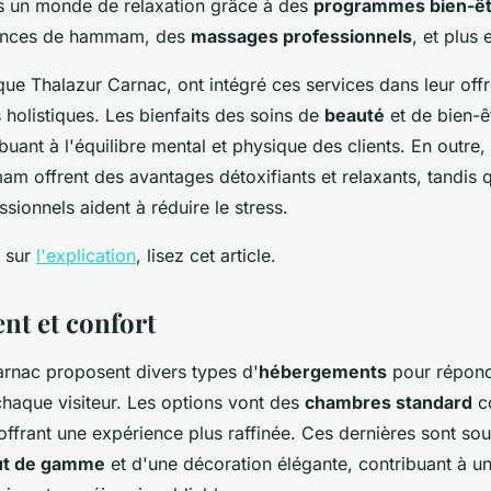
s un monde de relaxation grâce à des
programmes bien-êt
éances de hammam, des
massages professionnels
, et plus 
 que Thalazur Carnac, ont intégré ces services dans leur off
holistiques. Les bienfaits des soins de
beauté
et de bien-ê
buant à l'équilibre mental et physique des clients. En outre, l
 offrent des avantages détoxifiants et relaxants, tandis q
ionnels aident à réduire le stress.
s sur
l'explication
, lisez cet article.
t et confort
arnac proposent divers types d'
hébergements
pour répond
chaque visiteur. Les options vont des
chambres standard
co
 offrant une expérience plus raffinée. Ces dernières sont so
aut de gamme
et d'une décoration élégante, contribuant à un