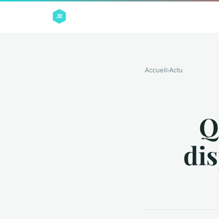
Accueil
›
Actu
Q
dis