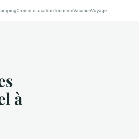
Camping
Croisière
Location
Tourisme
Vacance
Voyage
es
el à